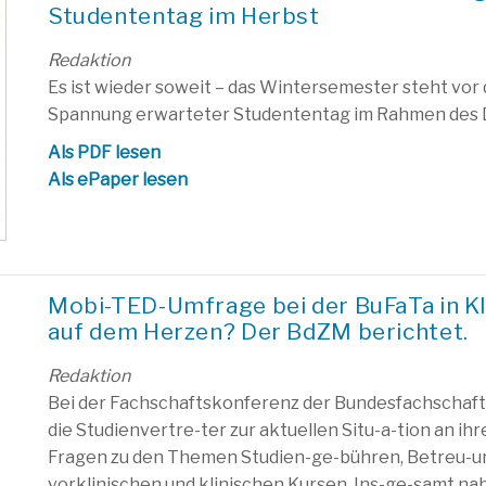
Studententag im Herbst
Redaktion
Es ist wieder soweit – das Wintersemester steht vor 
Spannung erwarteter Studententag im Rahmen des D
Als PDF lesen
Als ePaper lesen
Mobi-TED-Umfrage bei der BuFaTa in KI
auf dem Herzen? Der BdZM berichtet.
Redaktion
Bei der Fachschaftskonferenz der Bundesfachschafts
die Studienvertre-ter zur aktuellen Situ-a-tion an ih
Fragen zu den Themen Studien-ge-bühren, Betreu-un
vorklinischen und klinischen Kursen. Ins-ge-samt n