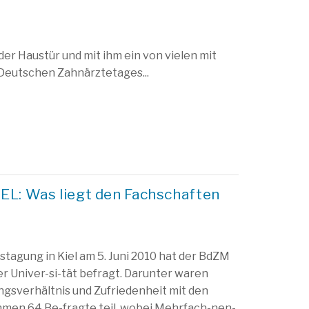
der Haustür und mit ihm ein von vielen mit
eutschen Zahnärztetages...
EL: Was liegt den Fachschaften
tagung in Kiel am 5. Juni 2010 hat der BdZM
rer Univer-si-tät befragt. Darunter waren
gsverhältnis und Zufriedenheit mit den
ahmen 64 Be-fragte teil, wobei Mehrfach-nen-