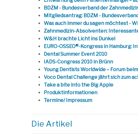
Entwarnung beim Patientenmangel – ab
BDZM - Bundesverband der Zahnmedizins
Mitgliedsantrag: BDZM - Bundesverband
Was auch immer du sagen möchtest - Wir
Zahnmedizin-Absolventen: Interessante
W&H brachte Licht ins Dunkel
EURO-OSSEO®-Kongress in Hamburg: Inter
Dental Summer Event 2010
IADS-Congress 2010 in Brünn
Young Dentists Worldwide – Forum beim 
Voco Dental Challenge jährt sich zum a
Take a bite into the Big Apple
Produktinformationen
Termine/ Impressum
Die Artikel