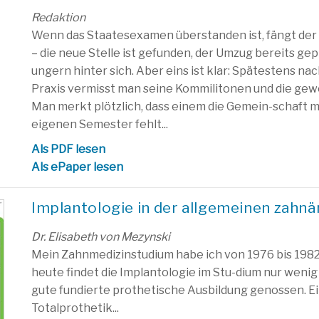
Redaktion
Wenn das Staatesexamen überstanden ist, fängt der 
– die neue Stelle ist gefunden, der Umzug bereits gep
ungern hinter sich. Aber eins ist klar: Spätestens n
Praxis vermisst man seine Kommilitonen und die ge
Man merkt plötzlich, dass einem die Gemein-schaft m
eigenen Semester fehlt...
Als PDF lesen
Als ePaper lesen
Implantologie in der allgemeinen zahnä
Dr. Elisabeth von Mezynski
Mein Zahnmedizinstudium habe ich von 1976 bis 1982 
heute findet die Implantologie im Stu-dium nur weni
gute fundierte prothetische Ausbildung genossen. E
Totalprothetik...