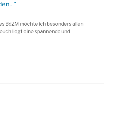
en..."
es BdZM möchte ich besonders allen
euch liegt eine spannende und