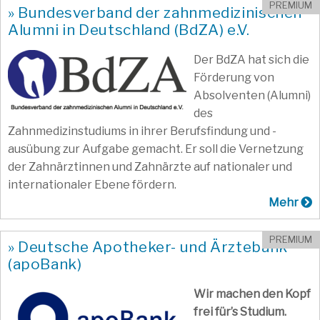
PREMIUM
» Bundesverband der zahnmedizinischen
Alumni in Deutschland (BdZA) e.V.
Der BdZA hat sich die
Förderung von
Absolventen (Alumni)
des
Zahnmedizinstudiums in ihrer Berufsfindung und -
ausübung zur Aufgabe gemacht. Er soll die Vernetzung
der Zahnärztinnen und Zahnärzte auf nationaler und
internationaler Ebene fördern.
Mehr
PREMIUM
» Deutsche Apotheker- und Ärztebank
(apoBank)
Wir machen den Kopf
frei für’s Studium.