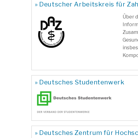
» Deutscher Arbeitskreis für Za
Über d
Inform
Zusamm
Gesund
insbes
Kompo
» Deutsches Studentenwerk
» Deutsches Zentrum für Hochs