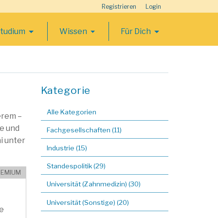
Registrieren
Login
Studium
Wissen
Für Dich
Kategorie
Alle Kategorien
erem –
te und
Fachgesellschaften (11)
i unter
Industrie (15)
Standespolitik (29)
EMIUM
Universität (Zahnmedizin) (30)
Universität (Sonstige) (20)
e