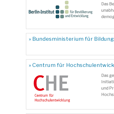
Das Be
unabhä
demog
» Bundesministerium für Bildun
» Centrum für Hochschulentwick
Das g
Initia
und Pr
Hochsc