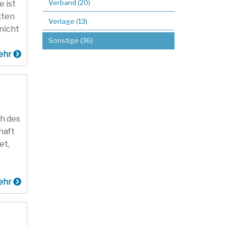
Verband (20)
 ist
sten
Verlage (13)
nicht
Sonstige (36)
ehr
ch des
haft
et,
e
ehr