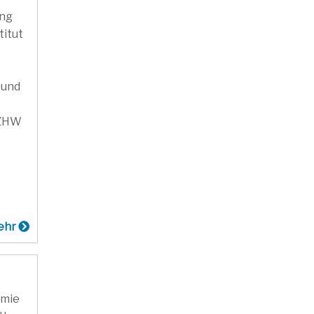
ung
titut
 und
DZHW
ehr
emie