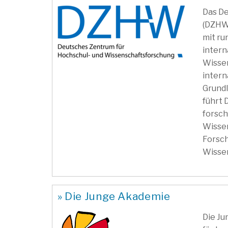
Das D
(DZHW)
mit ru
inter
Wissen
intern
Grund
führt 
forsch
Wissen
Forsch
Wissen
» Die Junge Akademie
Die Ju