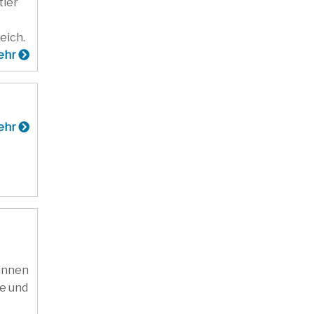
tler
eich.
ehr
ehr
rinnen
he und