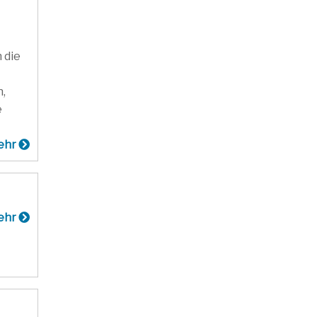
 die
n,
e
ehr
ehr