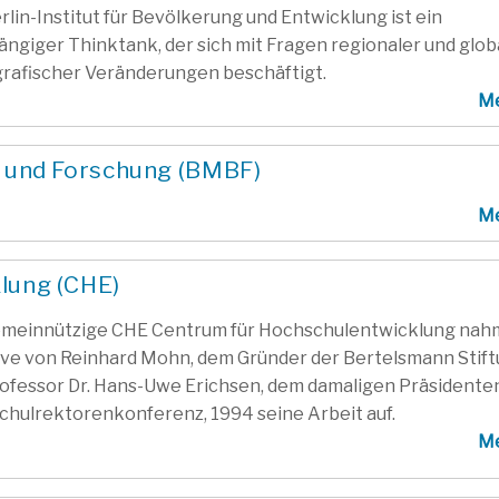
rlin-Institut für Bevölkerung und Entwicklung ist ein
ngiger Thinktank, der sich mit Fragen regionaler und glob
rafischer Veränderungen beschäftigt.
M
g und Forschung (BMBF)
M
lung (CHE)
emeinnützige CHE Centrum für Hochschulentwicklung nah
tive von Reinhard Mohn, dem Gründer der Bertelsmann Stift
ofessor Dr. Hans-Uwe Erichsen, dem damaligen Präsidente
hulrektorenkonferenz, 1994 seine Arbeit auf.
M