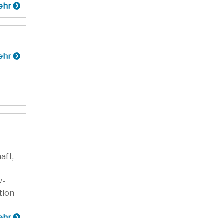
ehr
ehr
aft,
w-
tion
ehr