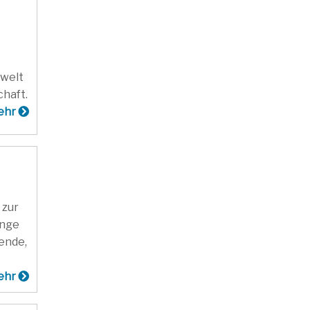
mwelt
chaft.
ehr
 zur
änge
ende,
ehr