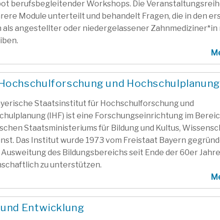
t berufsbegleitender Workshops. Die Veranstaltungsreihe
rere Module unterteilt und behandelt Fragen, die in den er
 als angestellter oder niedergelassener Zahnmediziner*in 
iben.
M
ür Hochschulforschung und Hochschulplanung
yerische Staatsinstitut für Hochschulforschung und
hulplanung (IHF) ist eine Forschungseinrichtung im Berei
schen Staatsministeriums für Bildung und Kultus, Wissensc
nst. Das Institut wurde 1973 vom Freistaat Bayern gegründ
 Ausweitung des Bildungsbereichs seit Ende der 60er Jahr
schaftlich zu unterstützen.
M
g und Entwicklung