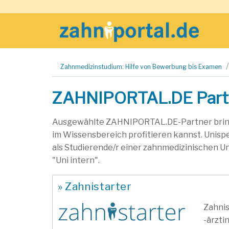
Zum
Zahnmedizinstudium: Hilfe von Bewerbung bis Examen
Inhalt
springen
ZAHNIPORTAL.DE Part
Ausgewählte ZAHNIPORTAL.DE-Partner bringe
im Wissensbereich profitieren kannst. Unisp
als Studierende/r einer zahnmedizinischen Un
"Uni intern".
» Zahnistarter
Zahnis
-ärzti