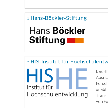
» Hans-Böckler-Stiftung
» HIS-Institut für Hochschulentwi
Das HI
Ausric
Forsch
unabh
Transf
von Fo