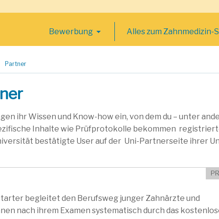
Bewerbung
Alles zum Zahnmedizin-
Partner
ner
n ihr Wissen und Know-how ein, von dem du – unter and
ezifische Inhalte wie Prüfprotokolle bekommen registrier
iversität bestätigte User auf der Uni-Partnerseite ihrer Un
PR
tarter begleitet den Berufsweg junger Zahnärzte und
nnen nach ihrem Examen systematisch durch das kostenlos