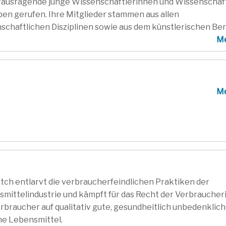
rausragende junge Wissenschaftlerinnen und Wissenschaf
ben gerufen. Ihre Mitglieder stammen aus allen
schaftlichen Disziplinen sowie aus dem künstlerischen Ber
M
M
ch entlarvt die verbraucherfeindlichen Praktiken der
mittelindustrie und kämpft für das Recht der Verbrauche
rbraucher auf qualitativ gute, gesundheitlich unbedenklic
he Lebensmittel.