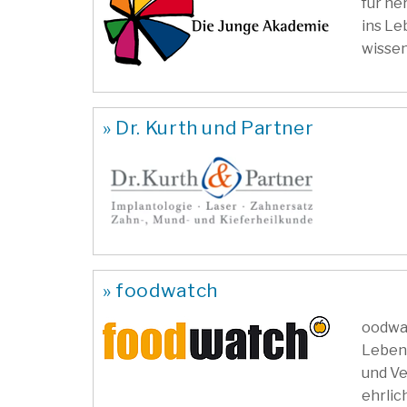
für he
ins Le
wissen
» Dr. Kurth und Partner
» foodwatch
oodwat
Lebens
und Ve
ehrlic