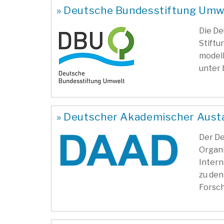
» Deutsche Bundesstiftung Umw
Die De
Stiftu
modell
unter 
» Deutscher Akademischer Austa
Der De
Organi
Intern
zu den
Forsch