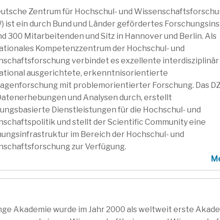
eutsche Zentrum für Hochschul- und Wissenschaftsforsch
 ist ein durch Bund und Länder gefördertes Forschungsins
nd 300 Mitarbeitenden und Sitz in Hannover und Berlin. Als
nationales Kompetenzzentrum der Hochschul- und
schaftsforschung verbindet es exzellente interdisziplinär
ational ausgerichtete, erkenntnisorientierte
lagenforschung mit problemorientierter Forschung. Das 
Datenerhebungen und Analysen durch, erstellt
ungsbasierte Dienstleistungen für die Hochschul- und
schaftspolitik und stellt der Scientific Community eine
ungsinfrastruktur im Bereich der Hochschul- und
schaftsforschung zur Verfügung.
M
nge Akademie wurde im Jahr 2000 als weltweit erste Akad