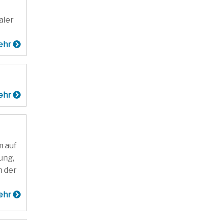
aler
ehr
ehr
m auf
ung,
n der
ehr