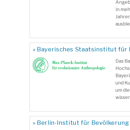
Angebo
in meh
Jahren
ausble
» Bayerisches Staatsinstitut f
Das Ba
Hochsc
Bayeri
und Ku
um die
wissen
» Berlin-Institut für Bevölkerun