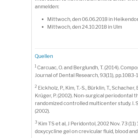
anmelden:
Mittwoch, den 06.06.2018 in Heikendo
Mittwoch, den 24.10.2018 in Ulm
Quellen
1
Carcuac, O. and Berglundh, T. (2014). Compo
Journal of Dental Research, 93(11), pp.1083-
2
Eickholz, P., Kim, T.-S., Bürklin, T., Schacher, 
Krüger, P. (2002). Non-surgical periodontal t
randomized controlled multicenter study. I. St
(2002).
3
Kim TS et al, J Peridontol, 2002 Nov. 73 (11
doxycycline gel on crevicular fluid, blood and 