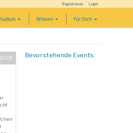
Registrieren
Login
Studium
Wissen
Für Dich
Bevorstehende Events:
ar
cht
ichen
n