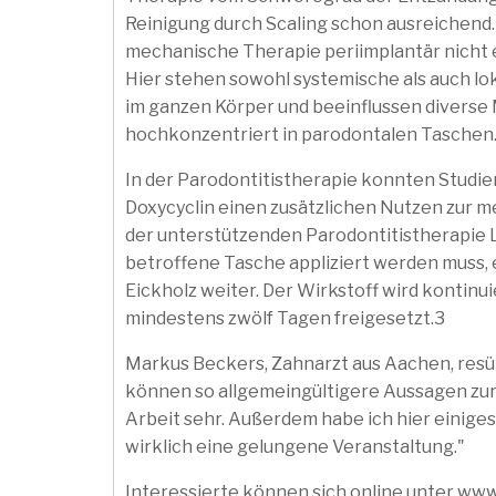
Reinigung durch Scaling schon ausreichend.
mechanische Therapie periimplantär nicht erf
Hier stehen sowohl systemische als auch lo
im ganzen Körper und beeinflussen diverse 
hochkonzentriert in parodontalen Taschen
In der Parodontitistherapie konnten Studien
Doxycyclin einen zusätzlichen Nutzen zur 
der unterstützenden Parodontitistherapie Li
betroffene Tasche appliziert werden muss, 
Eickholz weiter. Der Wirkstoff wird kontinu
mindestens zwölf Tagen freigesetzt.3
Markus Beckers, Zahnarzt aus Aachen, resüm
können so allgemeingültigere Aussagen zur 
Arbeit sehr. Außerdem habe ich hier einiges
wirklich eine gelungene Veranstaltung."
Interessierte können sich online unter ww