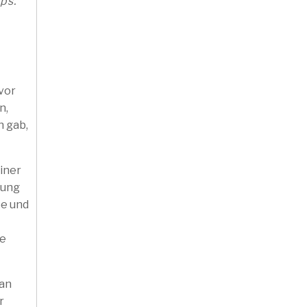
ps.
vor
n,
 gab,
einer
dung
be und
he
 an
r