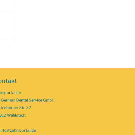
ontakt
niportal.de
o German Dental Service GmbH
tenborner Str. 32
812 Wahlstedt
info
@zahniportal
.de