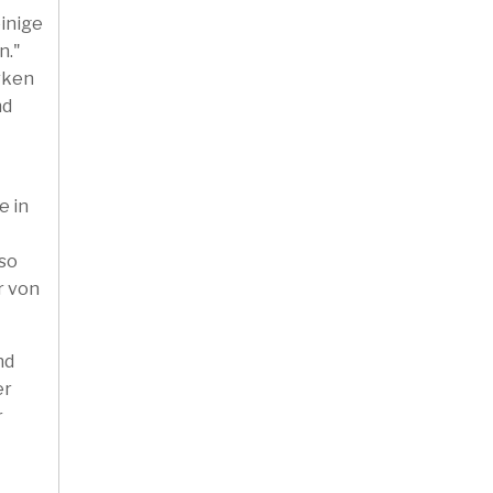
inige
n."
rken
nd
e in
 so
r von
nd
er
r