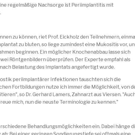
ine regelmäßige Nachsorge ist Periimplantitis mit
.
nnen zu können, riet Prof. Eickholz den Teilnehmern, einma
plantat zu bluten, so liege zumindest eine Mukositis vor, un
hmen beginnen. Ein möglicher Knochenabbau lasse sich
zwei Röntgenbildern überprüfen. Der Experte empfahl als
r nach Belastung des Implantats angefertigt wurde.
ostik periimplantärer Infektionen tauschten sich die
lchen Fortbildungen nutze ich immer die Möglichkeit, von d
ieren", so Dr. Gerhard Lamers, Zahnarzt aus Viersen. "Auc
 freue mich, nun die neuste Terminologie zu kennen."
 verschiedene Behandlungsmöglichkeiten ein. Dabei hänge d
b: Bei einer geringen Sondierungstiefe sei oftmals eine