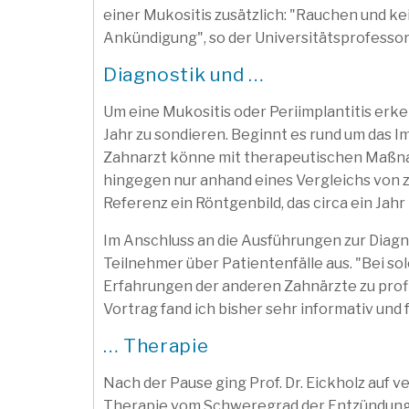
einer Mukositis zusätzlich: "Rauchen und ke
Ankündigung", so der Universitätsprofessor
Diagnostik und …
Um eine Mukositis oder Periimplantitis erke
Jahr zu sondieren. Beginnt es rund um das Im
Zahnarzt könne mit therapeutischen Maßna
hingegen nur anhand eines Vergleichs von 
Referenz ein Röntgenbild, das circa ein Jah
Im Anschluss an die Ausführungen zur Diagn
Teilnehmer über Patientenfälle aus. "Bei so
Erfahrungen der anderen Zahnärzte zu profit
Vortrag fand ich bisher sehr informativ und
… Therapie
Nach der Pause ging Prof. Dr. Eickholz auf
Therapie vom Schweregrad der Entzündung a