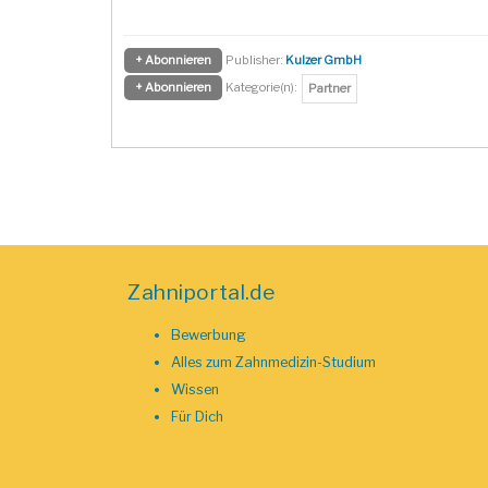
+ Abonnieren
Publisher:
Kulzer GmbH
+ Abonnieren
Kategorie(n):
Partner
Zahniportal.de
Bewerbung
Alles zum Zahnmedizin-Studium
Wissen
Für Dich