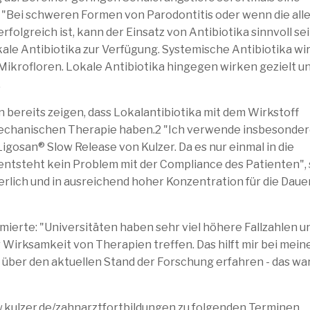
 "Bei schweren Formen von Parodontitis oder wenn die alle
olgreich ist, kann der Einsatz von Antibiotika sinnvoll sei
kale Antibiotika zur Verfügung. Systemische Antibiotika wi
Mikrofloren. Lokale Antibiotika hingegen wirken gezielt u
.
 bereits zeigen, dass Lokalantibiotika mit dem Wirkstoff
mechanischen Therapie haben.2 "Ich verwende insbesonder
gosan® Slow Release von Kulzer. Da es nur einmal in die
entsteht kein Problem mit der Compliance des Patienten",
ierlich und in ausreichend hoher Konzentration für die Daue
ierte: "Universitäten haben sehr viel höhere Fallzahlen u
Wirksamkeit von Therapien treffen. Das hilft mir bei mein
 über den aktuellen Stand der Forschung erfahren - das wa
w.kulzer.de/zahnarztfortbildungen zu folgenden Terminen