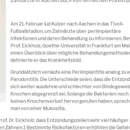
Zahnärzte in Aachen auch von hilfreichen Praxistip
Am 21. Februar lud Kulzer nach Aachen in das Tivoli-
Fußballstadion, um Zahnärzte über periimplantäre
Infektionen und deren Behandlung zu informieren. Be
Prof. Eickholz, Goethe-Universität in Frankfurt am Mai
einen Überblick über mögliche Behandlungsmethoden
definierte er das Krankheitsbild.
Grundsätzlich verlaufe eine Periimplantitis analog zu 
Parodontitis. Die Unterschiede seien, dass die Entzün
sich weiter ausdehne und schlechter von Bindegewe
Knochen abgegrenzt sei. Solange die Bakterien noch
keinen Knochenverlust hervorgerufen haben, sprec
man von einer Mukositis.
of. Dr. Eickholz, dass Entzündungszellen sehr viel häufiger
chen Zähnen.1 Bestimmte Risikofaktoren erhöhten die Gefah