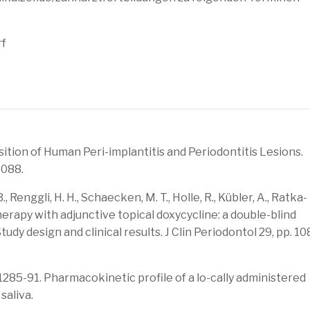
rf
sition of Human Peri-implantitis and Periodontitis Lesions.
1088.
B., Renggli, H. H., Schaecken, M. T., Holle, R., Kübler, A., Ratka-
herapy with adjunctive topical doxycycline: a double-blind
udy design and clinical results. J Clin Periodontol 29, pp. 1
) 1285-91. Pharmacokinetic profile of a lo-cally administered
saliva.