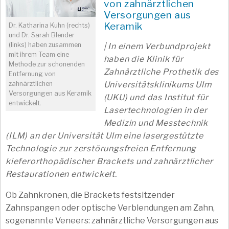
von zahnärztlichen
Versorgungen aus
Keramik
Dr. Katharina Kuhn (rechts)
und Dr. Sarah Blender
(links) haben zusammen
| In einem Verbundprojekt
mit ihrem Team eine
haben die Klinik für
Methode zur schonenden
Zahnärztliche Prothetik des
Entfernung von
Universitätsklinikums Ulm
zahnärztlichen
Versorgungen aus Keramik
(UKU) und das Institut für
entwickelt.
Lasertechnologien in der
Medizin und Messtechnik
(ILM) an der Universität Ulm eine lasergestützte
Technologie zur zerstörungsfreien Entfernung
kieferorthopädischer Brackets und zahnärztlicher
Restaurationen entwickelt.
Ob Zahnkronen, die Brackets festsitzender
Zahnspangen oder optische Verblendungen am Zahn,
sogenannte Veneers: zahnärztliche Versorgungen aus