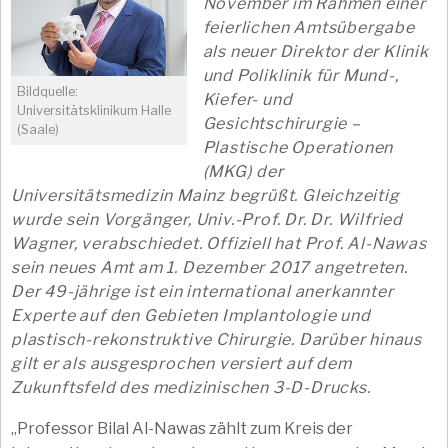
November im Rahmen einer
feierlichen Amtsübergabe
als neuer Direktor der Klinik
und Poliklinik für Mund-,
Bildquelle:
Kiefer- und
Universitätsklinikum Halle
Gesichtschirurgie –
(Saale)
Plastische Operationen
(MKG) der
Universitätsmedizin Mainz begrüßt. Gleichzeitig
wurde sein Vorgänger, Univ.-Prof. Dr. Dr. Wilfried
Wagner, verabschiedet. Offiziell hat Prof. Al-Nawas
sein neues Amt am 1. Dezember 2017 angetreten.
Der 49-jährige ist ein international anerkannter
Experte auf den Gebieten Implantologie und
plastisch-rekonstruktive Chirurgie. Darüber hinaus
gilt er als ausgesprochen versiert auf dem
Zukunftsfeld des medizinischen 3-D-Drucks.
„Professor Bilal Al-Nawas zählt zum Kreis der