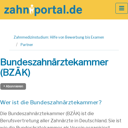
Zum
Zahnmedizinstudium: Hilfe von Bewerbung bis Examen
Inhalt
Partner
springen
Bundeszahnärztekammer
(BZÄK)
+ Abonnieren
Wer ist die Bundeszahnärztekammer?
Die Bundeszahnärztekammer (BZÄK) ist die
Berufsvertretung aller Zahnärzte in Deutschland. Sie ist
wie die Bundesärztekammer als Verein organisiert.