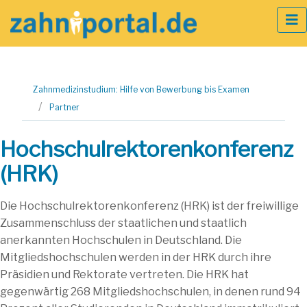
Zum
Zahnmedizinstudium: Hilfe von Bewerbung bis Examen
Inhalt
Partner
springen
Hochschulrektorenkonferenz
(HRK)
Die Hochschulrektorenkonferenz (HRK) ist der freiwillige
Zusammenschluss der staatlichen und staatlich
anerkannten Hochschulen in Deutschland. Die
Mitgliedshochschulen werden in der HRK durch ihre
Präsidien und Rektorate vertreten. Die HRK hat
gegenwärtig 268 Mitgliedshochschulen, in denen rund 94