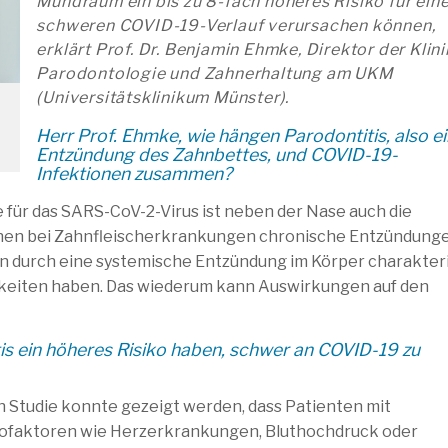
Mundraum ein bis zu 8-fach höheres Risiko für ein
schweren COVID-19-Verlauf verursachen können,
erklärt Prof. Dr. Benjamin Ehmke, Direktor der Klini
Parodontologie und Zahnerhaltung am UKM
(Universitätsklinikum Münster).
Herr Prof. Ehmke, wie hängen Parodontitis, also e
Entzündung des Zahnbettes, und COVID-19-
Infektionen zusammen?
te für das SARS-CoV-2-Virus ist neben der Nase auch die
hen bei Zahnfleischerkrankungen chronische Entzündunge
on durch eine systemische Entzündung im Körper charakteri
keiten haben. Das wiederum kann Auswirkungen auf den
tis ein höheres Risiko haben, schwer an COVID-19 zu
en Studie konnte gezeigt werden, dass Patienten mit
ikofaktoren wie Herzerkrankungen, Bluthochdruck oder