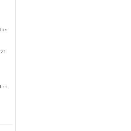
lter
rzt
ten.