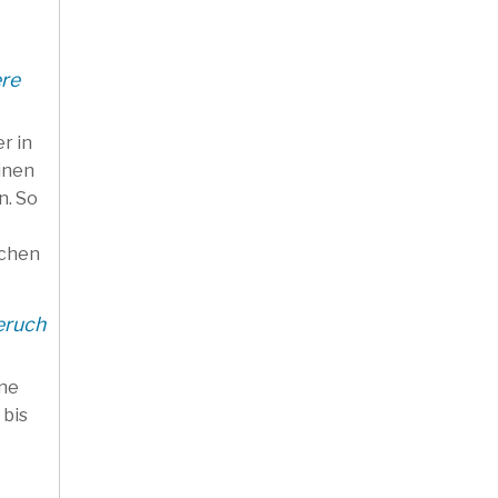
ere
r in
inen
n. So
echen
eruch
ine
 bis