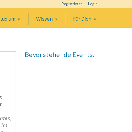
Registrieren
Login
Studium
Wissen
Für Dich
Bevorstehende Events:
n
t
nten,
 im