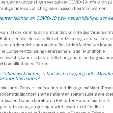
haben, einen ungünstigen Verlauf der COVID-19-Infektion zu
 häufiger intensivpflichtig oder müssen beatmet werden.
enten leichter an COVID-19 bzw. haben häufiger schw
en. Ist das Zahnfleisch entzündet, könnte das Virus leichte
 Bakterien, die eine Zahnfleischentzündung verursachen, e
ilden, an dem sich dann andere Bakterien festhalten könne
 eine Lungenentzündung verursachen, in der Mundhöhle
 geschwächt, kann die bakterielle Lungenentzündung ausbr
nd Komplikationen führen.
ter Zahnfleischbluten, Zahnfleischrückgang oder Mundg
Parodontitis haben?
ndemie ihren Zahnarzt aufsuchen und die regelmäßigen Term
dontitis diagnostizierte Patienten sollten zudem alle drei
gen lassen. Gerade bei älteren Patienten konnte hierdurch
genentzündungen geringer wird. Insofern ist für diese