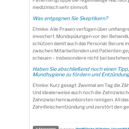
Patientengruppe die regelmäßige Nachsor
medizinisch sehr sinnvoll.
Was entgegnen Sie Skeptikern?
Ehmke: Alle Praxen verfügen über umfangrei
investiert. Mundspülungen vor der Behandl
schützen damit auch das Personal. Bei uns i
zwischen Mitarbeitenden und Patienten ge
scheuen – insbesondere nicht bei bestehe
Haben Sie abschließend noch einen Tipp,
Mundhygiene zu fördern und Entzündung
Ehmke: Kurz gesagt: Zweimal am Tag die Zäh
Und idealerweise auch noch die Zahnzwisc
Zahnzwischenraumbürsten reinigen. All das 
Zahnfleischentzündung und zerstört den ge
+ Abonnieren
Publisher:
Westfälische-Wilhelms-Universität 