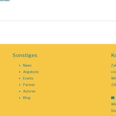
Sonstiges
K
News
Zah
Angebote
c/
Events
Wit
Partner
23
Autoren
Blog
Wir
St