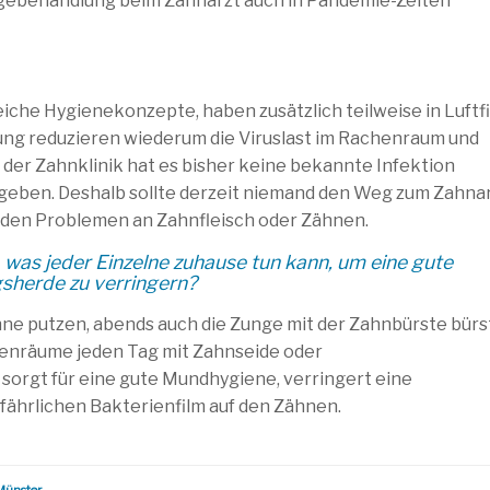
gebehandlung beim Zahnarzt auch in Pandemie-Zeiten
che Hygienekonzepte, haben zusätzlich teilweise in Luftfi
ung reduzieren wiederum die Viruslast im Rachenraum und
n der Zahnklinik hat es bisher keine bekannte Infektion
geben. Deshalb sollte derzeit niemand den Weg zum Zahna
nden Problemen an Zahnfleisch oder Zähnen.
 was jeder Einzelne zuhause tun kann, um eine gute
sherde zu verringern?
ne putzen, abends auch die Zunge mit der Zahnbürste bürs
henräume jeden Tag mit Zahnseide oder
sorgt für eine gute Mundhygiene, verringert eine
fährlichen Bakterienfilm auf den Zähnen.
Münster