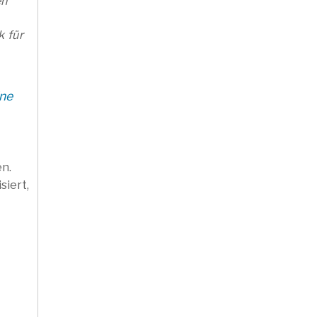
en
k für
ine
n.
siert,