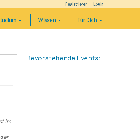
Registrieren
Login
Studium
Wissen
Für Dich
Bevorstehende Events:
st im
 der