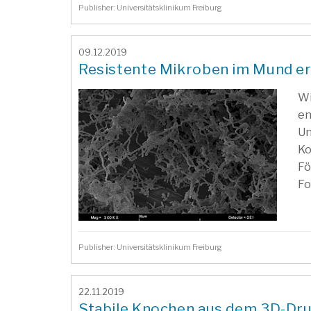
Publisher: Universitätsklinikum Freiburg
09.12.2019
Resistente Mikroben im Mund e
Wi
en
Un
Ko
Fö
Fo
Publisher: Universitätsklinikum Freiburg
22.11.2019
Stabile Knochen aus dem 3D-Dr