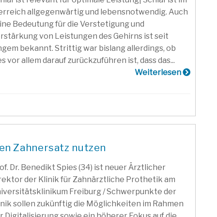
erreich allgegenwärtig und lebensnotwendig. Auch
ine Bedeutung für die Verstetigung und
rstärkung von Leistungen des Gehirns ist seit
ngem bekannt. Strittig war bislang allerdings, ob
es vor allem darauf zurückzuführen ist, dass das...
Weiterlesen
ren Zahnersatz nutzen
of. Dr. Benedikt Spies (34) ist neuer Ärztlicher
rektor der Klinik für Zahnärztliche Prothetik am
iversitätsklinikum Freiburg / Schwerpunkte der
inik sollen zukünftig die Möglichkeiten im Rahmen
r Digitalisierung sowie ein höherer Fokus auf die