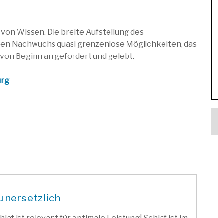
on Wissen. Die breite Aufstellung des
chen Nachwuchs quasi grenzenlose Möglichkeiten, das
d von Beginn an gefordert und gelebt.
urg
unersetzlich
hlaf ist relevant für optimale Leistung| Schlaf ist im