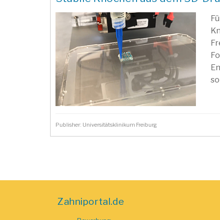
Fü
Kn
Fr
Fo
En
so
Publisher: Universitätsklinikum Freiburg
Zahniportal.de