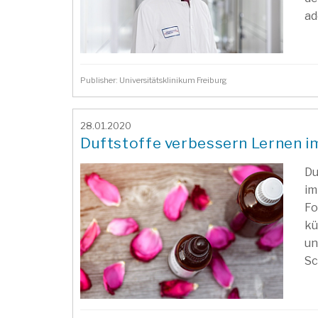
ad
Publisher: Universitätsklinikum Freiburg
28.01.2020
Duftstoffe verbessern Lernen i
Du
im
Fo
kü
un
Sc