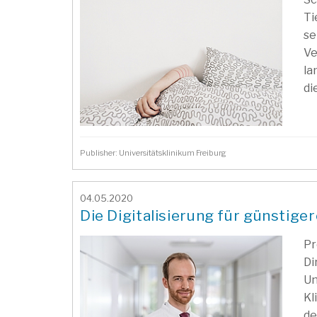
Ti
se
Ve
la
di
Publisher: Universitätsklinikum Freiburg
04.05.2020
Die Digitalisierung für günstige
Pr
Di
Un
Kl
de