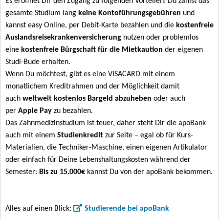
Es eröffnet Dir den Zugang zu folgenden Vorteilen: Du zahlst das
gesamte Studium lang
keine Kontoführungsgebühren
und
kannst easy Online, per Debit-Karte bezahlen und die
kostenfreie
Auslandsreisekrankenversicherung
nutzen oder problemlos
eine
kostenfreie Bürgschaft für die Mietkaution
der eigenen
Studi-Bude erhalten.
Wenn Du möchtest, gibt es eine VISACARD mit einem
monatlichem Kreditrahmen und der Möglichkeit damit
auch
weltweit kostenlos Bargeld abzuheben
oder auch
per
Apple Pay
zu bezahlen.
Das Zahnmedizinstudium ist teuer, daher steht Dir die apoBank
auch mit einem
Studienkredit
zur Seite – egal ob für Kurs-
Materialien, die Techniker-Maschine, einen eigenen Artikulator
oder einfach für Deine Lebenshaltungskosten während der
Semester:
Bis zu 15.000€
kannst Du von der apoBank bekommen.
Alles auf einen Blick:
Studierende bei apoBank