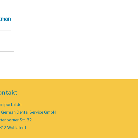
tman
ontakt
niportal.de
o German Dental Service GmbH
tenborner Str. 32
812 Wahlstedt