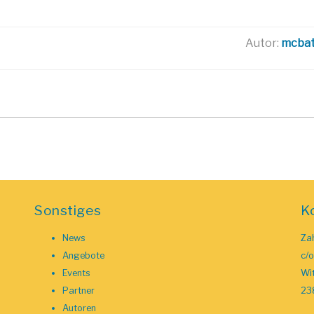
Autor:
mcba
Sonstiges
K
News
Zah
Angebote
c/
Events
Wit
Partner
23
Autoren