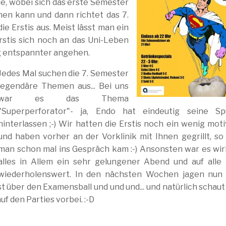
, wobei sich das erste Semester
en kann und dann richtet das 7.
e Erstis aus. Meist lässt man ein
rstis sich noch an das Uni-Leben
 entspannter angehen.
Jedes Mal suchen die 7. Semester
legendäre Themen aus... Bei uns
war es das Thema
"Superperforator"- ja, Endo hat eindeutig seine Sp
hinterlassen ;-) Wir hatten die Erstis noch ein wenig moti
und haben vorher an der Vorklinik mit Ihnen gegrillt, so
man schon mal ins Gespräch kam :-) Ansonsten war es wir
alles in Allem ein sehr gelungener Abend und auf alle 
wiederholenswert. In den nächsten Wochen jagen nun 
 über den Examensball und und und... und natürlich schau
f den Parties vorbei. :-D