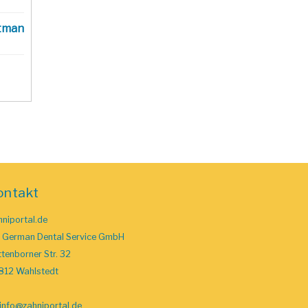
tman
ontakt
niportal.de
o German Dental Service GmbH
tenborner Str. 32
812 Wahlstedt
info
@zahniportal
.de