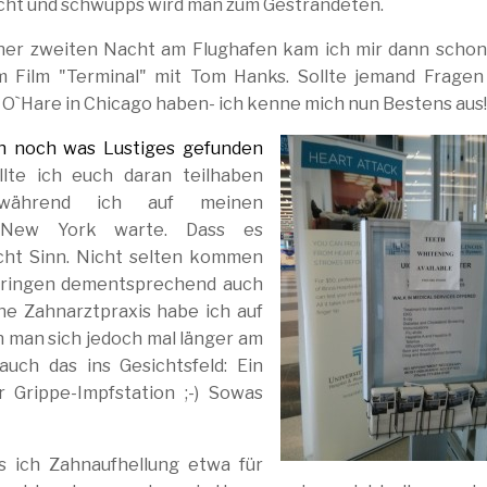
ht und schwupps wird man zum Gestrandeten.
er zweiten Nacht am Flughafen kam ich mir dann schon
m Film "Terminal" mit Tom Hanks. Sollte jemand Frage
 O`Hare in Chicago haben- ich kenne mich nun Bestens aus!
ch noch was Lustiges
gefunden
lte ich euch daran teilhaben
 während ich auf meinen
n New York warte. Dass es
cht Sinn. Nicht selten kommen
 bringen dementsprechend auch
ne Zahnarztpraxis habe ich auf
 man sich jedoch mal länger am
uch das ins Gesichtsfeld: Ein
 Grippe-Impfstation ;-) Sowas
s ich Zahnaufhellung etwa für