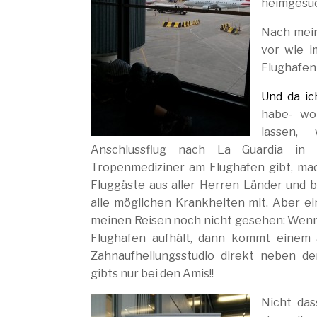
heimgesuc
Nach mein
vor wie i
Flughafen
Und da i
habe- wol
lassen,
Anschlussflug nach La Guardia i
Tropenmediziner am Flughafen gibt, ma
Fluggäste aus aller Herren Länder und
alle möglichen Krankheiten mit. Aber ei
meinen Reisen noch nicht gesehen: Wenn
Flughafen aufhält, dann kommt einem a
Zahnaufhellungsstudio direkt neben der
gibts nur bei den Amis!!
Nicht das