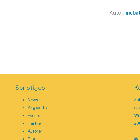
Autor:
mcba
Sonstiges
K
News
Zah
Angebote
c/
Events
Wit
Partner
23
Autoren
Blog