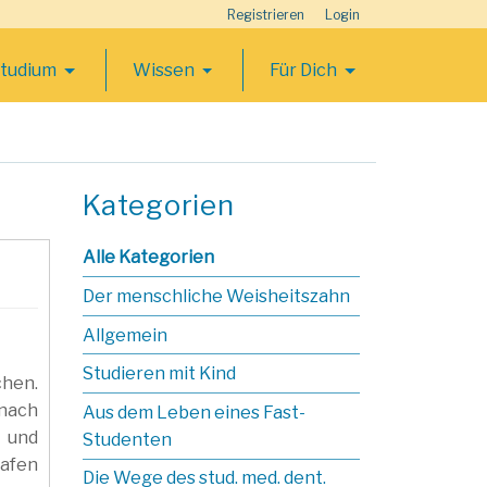
Registrieren
Login
Studium
Wissen
Für Dich
Kategorien
Alle Kategorien
Der menschliche Weisheitszahn
Allgemein
Studieren mit Kind
chen.
 nach
Aus dem Leben eines Fast-
 und
Studenten
hafen
Die Wege des stud. med. dent.