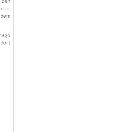
n den
nen.
 dem
icago
dort