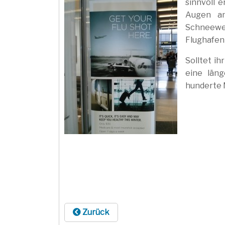
sinnvoll 
Augen an
Schneewe
Flughafen 
Solltet i
eine län
hunderte M
Zurück