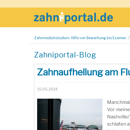
Zum
Zahnmedizinstudium: Hilfe von Bewerbung bis Examen
Inhalt
springen
Zahniportal-Blog
Zahnaufhellung am Flu
15.05.2014
Manchmal 
Vor meine
Nashvill
schlafen 