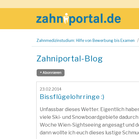
Zum
Zahnmedizinstudium: Hilfe von Bewerbung bis Examen
Inhalt
springen
Zahniportal-Blog
+ Abonnieren
23.02.2014
Bissflügelohrringe :)
Unfassbar dieses Wetter. Eigentlich habe
viele Ski- und Snowboardgebiete dadurch
Woche Wien-Sightseeing angesagt und der
dann wollte ich euch dieses lustige Schmuck