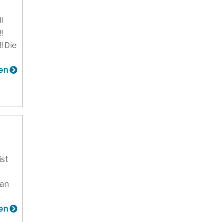
!
!
 Die
sen
ist
 an
.
sen