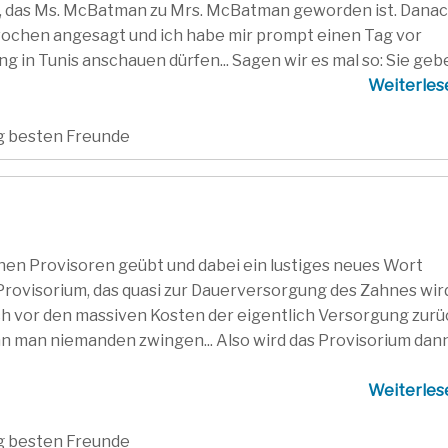
gt, das Ms. McBatman zu Mrs. McBatman geworden ist. Dana
wochen angesagt und ich habe mir prompt einen Tag vor
g in Tunis anschauen dürfen... Sagen wir es mal so: Sie gebe
Weiterle
ig besten Freunde
en Provisoren geübt und dabei ein lustiges neues Wort
rovisorium, das quasi zur Dauerversorgung des Zahnes wir
 vor den massiven Kosten der eigentlich Versorgung zurü
nn man niemanden zwingen... Also wird das Provisorium dan
Weiterle
ig besten Freunde