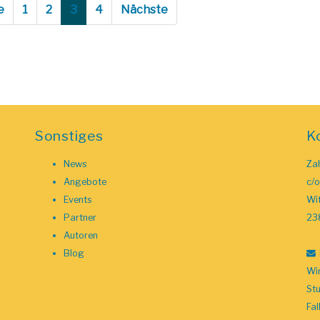
e
1
2
3
4
Nächste
Sonstiges
K
News
Zah
Angebote
c/
Events
Wit
Partner
23
Autoren
Blog
Wir
St
Fal