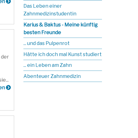
sen
Das Leben einer
Zahnmedizinstudentin
Karius & Baktus - Meine künftig
besten Freunde
... und das Pulpenrot
Hätte ich doch mal Kunst studiert
 der
... ein Leben am Zahn
Abenteuer Zahnmedizin
e...
sen