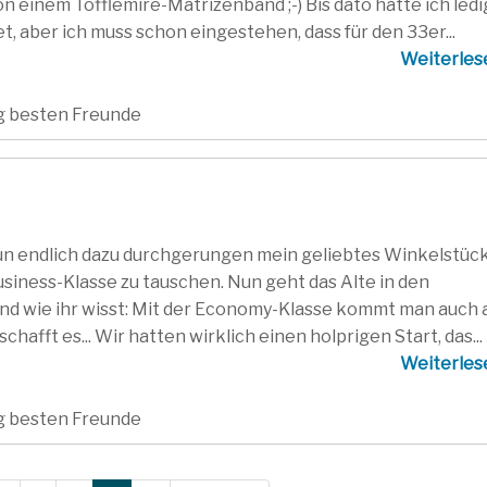
n einem Tofflemire-Matrizenband ;-) Bis dato hatte ich ledi
 aber ich muss schon eingestehen, dass für den 33er...
Weiterle
ig besten Freunde
un endlich dazu durchgerungen mein geliebtes Winkelstück
siness-Klasse zu tauschen. Nun geht das Alte in den
und wie ihr wisst: Mit der Economy-Klasse kommt man auch 
chafft es... Wir hatten wirklich einen holprigen Start, das...
Weiterle
ig besten Freunde